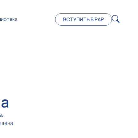
ВСТУПИТЬ В РАР
лиотека
на
вы
ещена