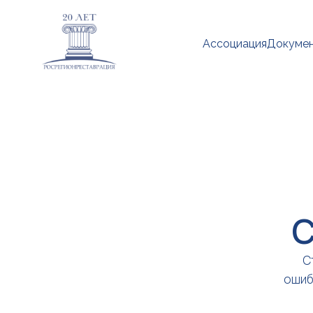
Ассоциация
Докуме
С
С
ошиб