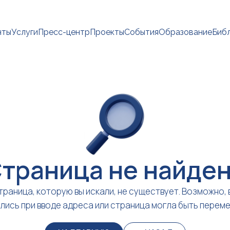
нты
Услуги
Пресс-центр
Проекты
События
Образование
Биб
траница не найде
траница, которую вы искали, не существует. Возможно, 
лись при вводе адреса или страница могла быть перем