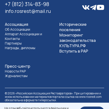
+7 (812) 314-83-98
info.rosrest@mail.ru
Ассоциация
Исторические
Об Ассоциации
поселения
Аппарат Ассоциации и
Мониторинг
Контакты
законодательства
Партнеры
КУЛЬТУРА.РФ
Награды, дипломы
Вступить в РАР
Пресс-центр
Новости РАР
Журналистам
©
2026
«Российская Ассоциация Реставраторов». При цитировании и
ином использовании материалов портала ссылка на www.rosrest.com
обязательна в формате гиперссылки.
Политика обработки персональных данных
Разработка сайта
На этом веб-сайте используются файлы куки и