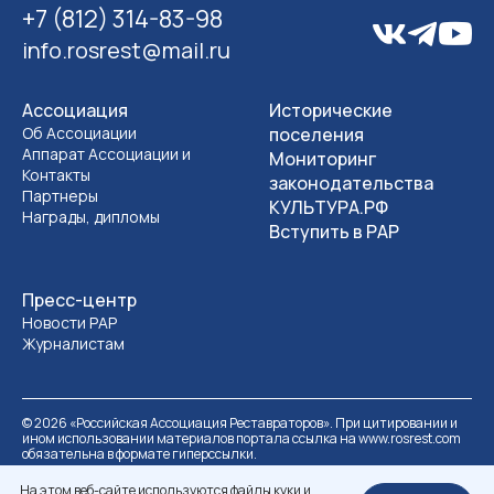
+7 (812) 314-83-98
info.rosrest@mail.ru
Ассоциация
Исторические
Об Ассоциации
поселения
Аппарат Ассоциации и
Мониторинг
Контакты
законодательства
Партнеры
КУЛЬТУРА.РФ
Награды, дипломы
Вступить в РАР
Пресс-центр
Новости РАР
Журналистам
©
2026
«Российская Ассоциация Реставраторов». При цитировании и
ином использовании материалов портала ссылка на www.rosrest.com
обязательна в формате гиперссылки.
Политика обработки персональных данных
Разработка сайта
На этом веб-сайте используются файлы куки и