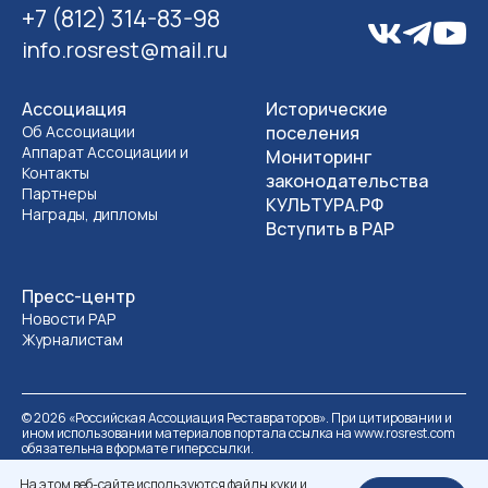
+7 (812) 314-83-98
info.rosrest@mail.ru
Ассоциация
Исторические
Об Ассоциации
поселения
Аппарат Ассоциации и
Мониторинг
Контакты
законодательства
Партнеры
КУЛЬТУРА.РФ
Награды, дипломы
Вступить в РАР
Пресс-центр
Новости РАР
Журналистам
©
2026
«Российская Ассоциация Реставраторов». При цитировании и
ином использовании материалов портала ссылка на www.rosrest.com
обязательна в формате гиперссылки.
Политика обработки персональных данных
Разработка сайта
На этом веб-сайте используются файлы куки и