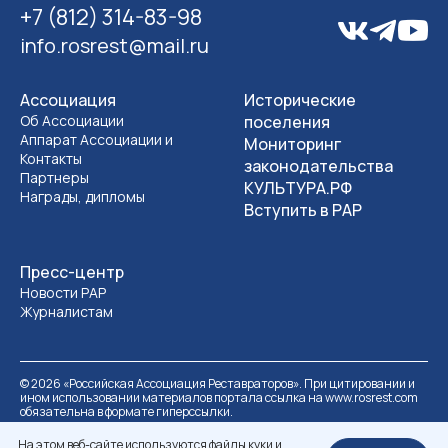
+7 (812) 314-83-98
info.rosrest@mail.ru
Ассоциация
Исторические
Об Ассоциации
поселения
Аппарат Ассоциации и
Мониторинг
Контакты
законодательства
Партнеры
КУЛЬТУРА.РФ
Награды, дипломы
Вступить в РАР
Пресс-центр
Новости РАР
Журналистам
©
2026
«Российская Ассоциация Реставраторов». При цитировании и
ином использовании материалов портала ссылка на www.rosrest.com
обязательна в формате гиперссылки.
Политика обработки персональных данных
Разработка сайта
На этом веб-сайте используются файлы куки и