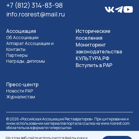
+7 (812) 314-83-98
info.rosrest@mail.ru
Ассоциация
Исторические
Об Ассоциации
поселения
Аппарат Ассоциации и
Мониторинг
Контакты
законодательства
Партнеры
КУЛЬТУРА.РФ
Награды, дипломы
Вступить в РАР
Пресс-центр
Новости РАР
Журналистам
©
2026
«Российская Ассоциация Реставраторов». При цитировании и
ином использовании материалов портала ссылка на www.rosrest.com
обязательна в формате гиперссылки.
Политика обработки персональных данных
Разработка сайта
На этом веб-сайте используются файлы куки и