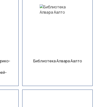
рико-
Библиотека Алвара Аалто
зей-