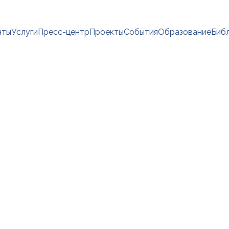
нты
Услуги
Пресс-центр
Проекты
События
Образование
Биб