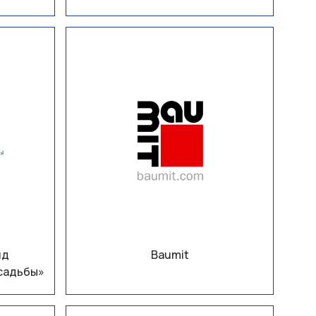
нд
Baumit
садьбы»