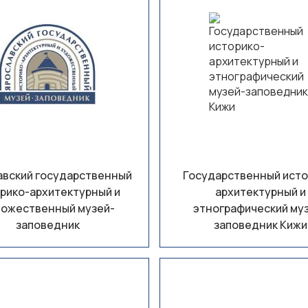
авский государственный
Государственный исто
рико-архитектурный и
архитектурный и
ожественный музей-
этнографический му
заповедник
заповедник Кижи