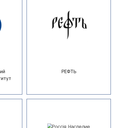
ий
РЕФТЬ
титут