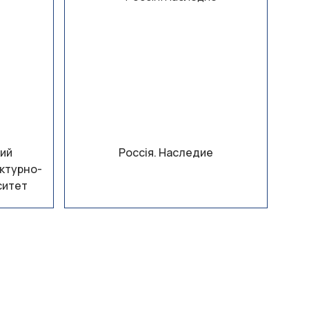
ий
Россiя. Наследие
ктурно-
ситет