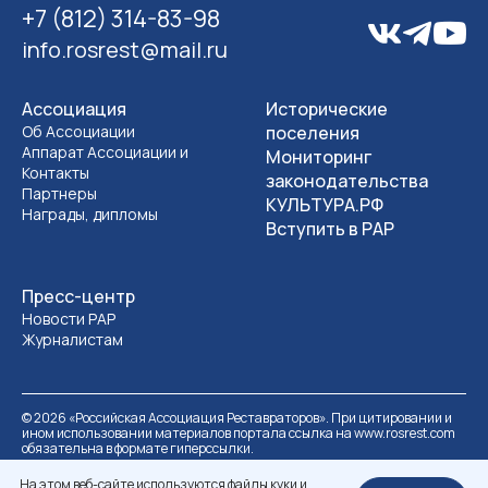
+7 (812) 314-83-98
info.rosrest@mail.ru
Ассоциация
Исторические
Об Ассоциации
поселения
Аппарат Ассоциации и
Мониторинг
Контакты
законодательства
Партнеры
КУЛЬТУРА.РФ
Награды, дипломы
Вступить в РАР
Пресс-центр
Новости РАР
Журналистам
©
2026
«Российская Ассоциация Реставраторов». При цитировании и
ином использовании материалов портала ссылка на www.rosrest.com
обязательна в формате гиперссылки.
Политика обработки персональных данных
Разработка сайта
На этом веб-сайте используются файлы куки и