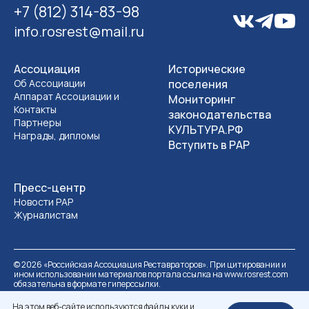
+7 (812) 314-83-98
info.rosrest@mail.ru
Ассоциация
Исторические
Об Ассоциации
поселения
Аппарат Ассоциации и
Мониторинг
Контакты
законодательства
Партнеры
КУЛЬТУРА.РФ
Награды, дипломы
Вступить в РАР
Пресс-центр
Новости РАР
Журналистам
©
2026
«Российская Ассоциация Реставраторов». При цитировании и
ином использовании материалов портала ссылка на www.rosrest.com
обязательна в формате гиперссылки.
Политика обработки персональных данных
Разработка сайта
На этом веб-сайте используются файлы куки и